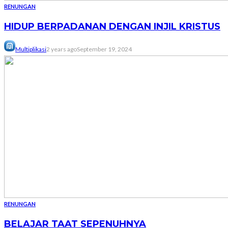
RENUNGAN
HIDUP BERPADANAN DENGAN INJIL KRISTUS
Multiplikasi
2 years ago
September 19, 2024
RENUNGAN
BELAJAR TAAT SEPENUHNYA