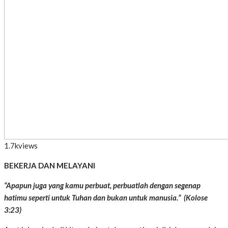
1.7k
views
BEKERJA DAN MELAYANI
“Apapun juga yang kamu perbuat, perbuatlah dengan segenap
hatimu seperti untuk Tuhan dan
bukan untuk manusia.”
(Kolose
3:23)