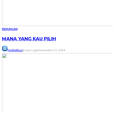
RENUNGAN
MANA YANG KAU PILIH
Multiplikasi
2 years ago
November 21, 2024