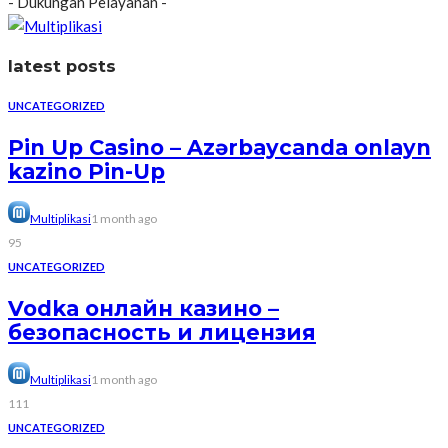
- Dukungan Pelayanan -
latest posts
UNCATEGORIZED
Pin Up Casino – Azərbaycanda onlayn
kazino Pin-Up
Multiplikasi
1 month ago
95
UNCATEGORIZED
Vodka онлайн казино –
безопасность и лицензия
Multiplikasi
1 month ago
111
UNCATEGORIZED