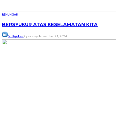
RENUNGAN
BERSYUKUR ATAS KESELAMATAN KITA
Multiplikasi
2 years ago
November 21, 2024