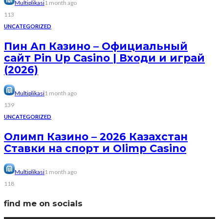
Multiplikasi
1 month ago
113
UNCATEGORIZED
Пин Ап Казино – Официальный
сайт Pin Up Casino | Входи и играй
(2026)
Multiplikasi
1 month ago
139
UNCATEGORIZED
Олимп Казино – 2026 Казахстан
Ставки на спорт и Olimp Casino
Multiplikasi
1 month ago
118
find me on socials