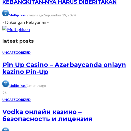
KEBANGKITAN-NYA HARUS DIBERITAKAN
Multiplikasi
2 years ago
September 19, 2024
- Dukungan Pelayanan -
latest posts
UNCATEGORIZED
Pin Up Casino – Azərbaycanda onlayn
kazino Pin-Up
Multiplikasi
1 month ago
96
UNCATEGORIZED
Vodka онлайн казино –
безопасность и лицензия