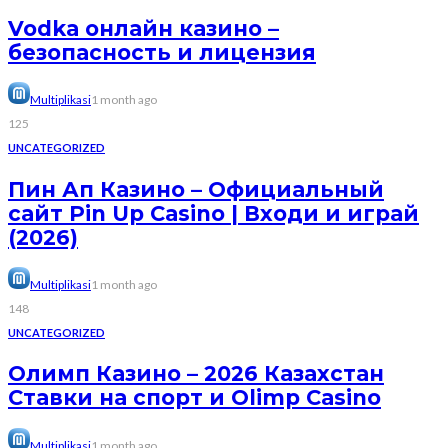
Vodka онлайн казино –
безопасность и лицензия
Multiplikasi
1 month ago
125
UNCATEGORIZED
Пин Ап Казино – Официальный
сайт Pin Up Casino | Входи и играй
(2026)
Multiplikasi
1 month ago
148
UNCATEGORIZED
Олимп Казино – 2026 Казахстан
Ставки на спорт и Olimp Casino
Multiplikasi
1 month ago