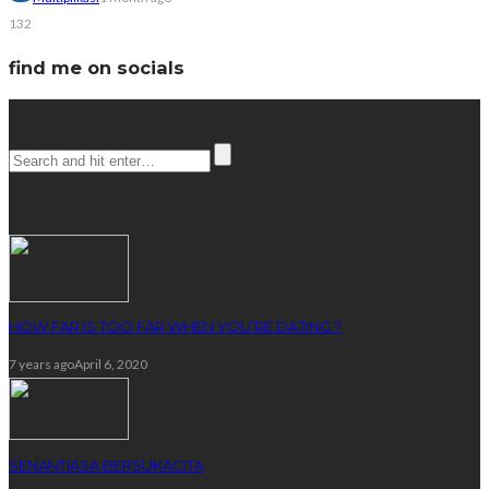
132
find me on socials
Search
popular posts
HOW FAR IS TOO FAR WHEN YOU’RE DATING ?
7 years ago
April 6, 2020
SENANTIASA BERSUKACITA