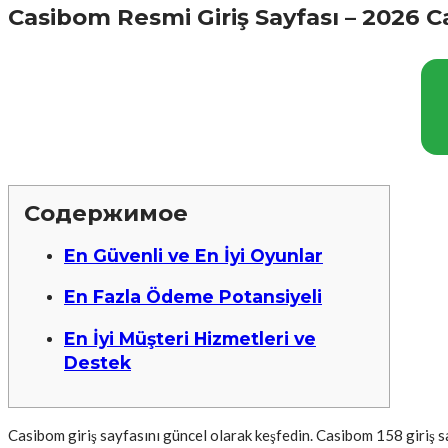
Casibom Resmi Giriş Sayfası – ​2026 
Содержимое
En Güvenli ve En İyi Oyunlar
En Fazla Ödeme Potansiyeli
En İyi Müşteri Hizmetleri ve
Destek
Casibom giriş sayfasını güncel olarak keşfedin. Casibom 158 giriş sa