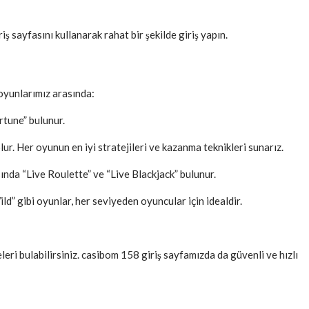
ş sayfasını kullanarak rahat bir şekilde giriş yapın.
 oyunlarımız arasında:
rtune” bulunur.
ur. Her oyunun en iyi stratejileri ve kazanma teknikleri sunarız.
ında “Live Roulette” ve “Live Blackjack” bulunur.
d” gibi oyunlar, her seviyeden oyuncular için idealdir.
ri bulabilirsiniz. casibom 158 giriş sayfamızda da güvenli ve hızlı