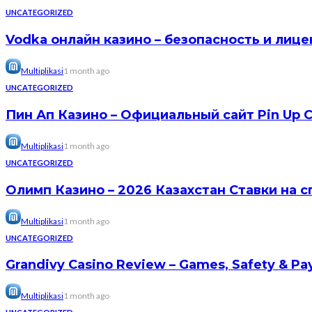
UNCATEGORIZED
Vodka онлайн казино – безопасность и лице
Multiplikasi
1 month ago
UNCATEGORIZED
Пин Ап Казино – Официальный сайт Pin Up Ca
Multiplikasi
1 month ago
UNCATEGORIZED
Олимп Казино – 2026 Казахстан Ставки на с
Multiplikasi
1 month ago
UNCATEGORIZED
Grandivy Casino Review – Games, Safety & P
Multiplikasi
1 month ago