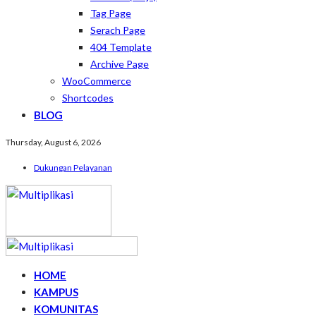
Tag Page
Serach Page
404 Template
Archive Page
WooCommerce
Shortcodes
BLOG
Thursday, August 6, 2026
Dukungan Pelayanan
HOME
KAMPUS
KOMUNITAS