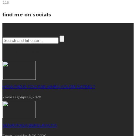
118
find me on socials
Search
popular posts
HOW FAR IS TOO FAR WHEN YOU’RE DATING ?
7 years ago
April 6, 2020
SENANTIASA BERSUKACITA
7 years ago
March 30, 2020