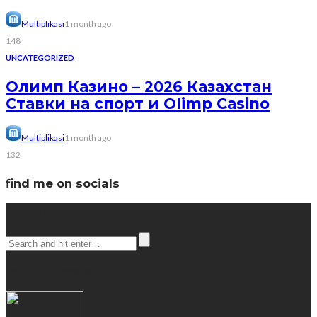
Multiplikasi
1 month ago
148
UNCATEGORIZED
Олимп Казино – 2026 Казахстан
Ставки на спорт и Olimp Casino
Multiplikasi
1 month ago
132
find me on socials
Search
popular posts