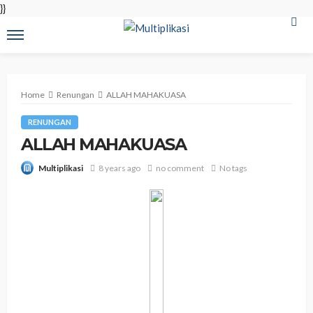
}}
Home
Renungan
ALLAH MAHAKUASA
RENUNGAN
ALLAH MAHAKUASA
8 years ago
no comment
No tags
Multiplikasi