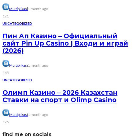
Multiplikasi
1 month ago
121
UNCATEGORIZED
Пин Ап Казино – Официальный
сайт Pin Up Casino | Входи и играй
(2026)
Multiplikasi
1 month ago
145
UNCATEGORIZED
Олимп Казино – 2026 Казахстан
Ставки на спорт и Olimp Casino
Multiplikasi
1 month ago
125
find me on socials