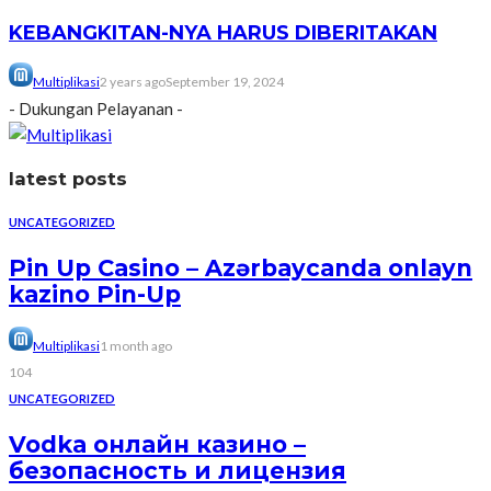
KEBANGKITAN-NYA HARUS DIBERITAKAN
Multiplikasi
2 years ago
September 19, 2024
- Dukungan Pelayanan -
latest posts
UNCATEGORIZED
Pin Up Casino – Azərbaycanda onlayn
kazino Pin-Up
Multiplikasi
1 month ago
104
UNCATEGORIZED
Vodka онлайн казино –
безопасность и лицензия