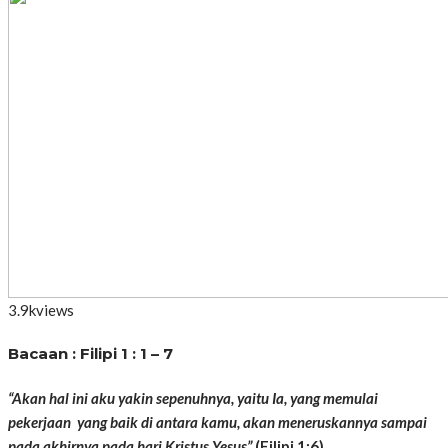
3.9k
views
Bacaan : Filipi 1 : 1 – 7
“Akan hal ini aku yakin sepenuhnya, yaitu Ia, yang memulai
pekerjaan
yang baik di antara kamu, akan meneruskannya sampai
pada akhirnya pada hari Kristus Yesus”
(Filipi 1:6)