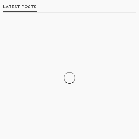
LATEST POSTS
UNCATEGORIZED
Pin Up Casino – Azərbaycanda onlayn kazino Pin-
Up
96
1 month ago
Multiplikasi