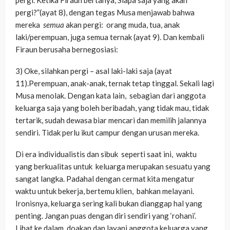
pergi. Ketika Firaun bertanya,”Siapa saja yang akan
pergi?”(ayat 8), dengan tegas Musa menjawab bahwa
mereka
semua
akan pergi: orang muda, tua, anak
laki/perempuan, juga semua ternak (ayat 9). Dan kembali
Firaun berusaha bernegosiasi:
3) Oke, silahkan pergi – asal laki-laki saja (ayat
11).Perempuan, anak-anak, ternak tetap tinggal. Sekali lagi
Musa menolak. Dengan kata lain, sebagian dari anggota
keluarga saja yang boleh beribadah, yang tidak mau, tidak
tertarik, sudah dewasa biar mencari dan memilih jalannya
sendiri. Tidak perlu ikut campur dengan urusan mereka.
Di era individualistis dan sibuk seperti saat ini, waktu
yang berkualitas untuk keluarga merupakan sesuatu yang
sangat langka. Padahal dengan cermat kita mengatur
waktu untuk bekerja, bertemu klien, bahkan melayani.
Ironisnya, keluarga sering kali bukan dianggap hal yang
penting. Jangan puas dengan diri sendiri yang ‘rohani’.
Lihat ke dalam, doakan dan layani anggota keluarga yang