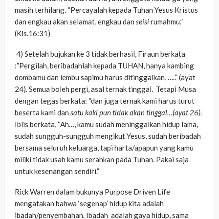
masih terhilang. “Percayalah kepada Tuhan Yesus Kristus
dan engkau akan selamat, engkau dan
seisi
rumahmu.”
(Kis.16:31)
4) Setelah bujukan ke 3 tidak berhasil, Firaun berkata
:”Pergilah, beribadahlah kepada TUHAN, hanya kambing
dombamu dan lembu sapimu harus ditinggalkan, …..” (ayat
24). Semua boleh pergi, asal ternak tinggal. Tetapi Musa
dengan tegas berkata: “dan juga ternak kami harus turut
beserta kami dan
satu kaki pun tidak akan tinggal…(ayat 26)
.
Iblis berkata, “Ah…, kamu sudah meninggalkan hidup lama,
sudah sungguh-sungguh mengikut Yesus, sudah beribadah
bersama seluruh keluarga, tapi harta/apapun yang kamu
miliki tidak usah kamu serahkan pada Tuhan. Pakai saja
untuk kesenangan sendiri.”
Rick Warren dalam bukunya Purpose Driven Life
mengatakan bahwa ‘segenap’ hidup kita adalah
ibadah/penyembahan. Ibadah adalah gaya hidup, sama