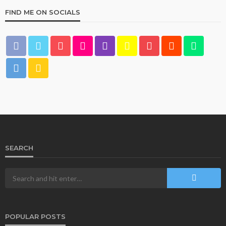
FIND ME ON SOCIALS
UNCATEGORIZED
Vodka онлайн казино – безопасность и
лицензия
113
1 month ago
Multiplikasi
SEARCH
UNCATEGORIZED
POPULAR POSTS