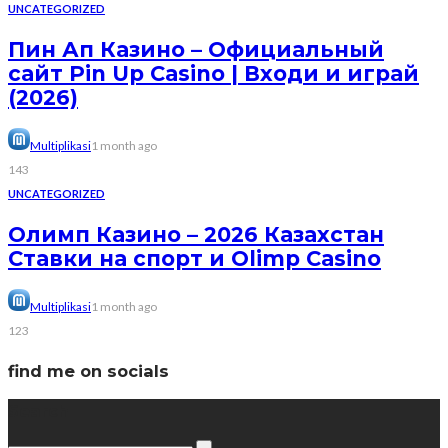
UNCATEGORIZED
Пин Ап Казино – Официальный
сайт Pin Up Casino | Входи и играй
(2026)
Multiplikasi
1 month ago
143
UNCATEGORIZED
Олимп Казино – 2026 Казахстан
Ставки на спорт и Olimp Casino
Multiplikasi
1 month ago
123
find me on socials
Search