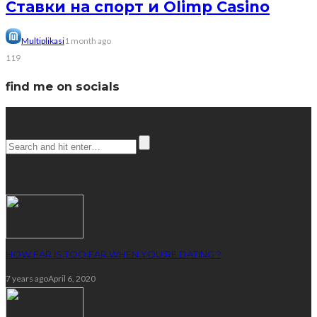
Ставки на спорт и Olimp Casino
Multiplikasi
1 month ago
119
find me on socials
Search
popular posts
HOW FAR IS TOO FAR WHEN YOU’RE DATING ?
7 years ago
April 6, 2020