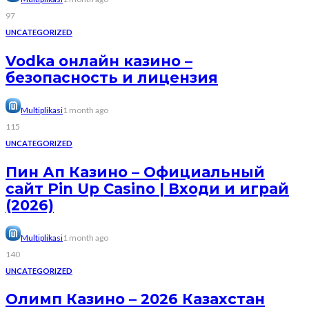
97
UNCATEGORIZED
Vodka онлайн казино –
безопасность и лицензия
Multiplikasi
1 month ago
115
UNCATEGORIZED
Пин Ап Казино – Официальный
сайт Pin Up Casino | Входи и играй
(2026)
Multiplikasi
1 month ago
140
UNCATEGORIZED
Олимп Казино – 2026 Казахстан