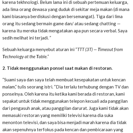
karena tekhnologi. Belum lama ini di sebuah pertemuan keluarga,
ada lima orang dewasa yang duduk di sekitar meja makan (di mana
kami biasanya berdiskusi dengan bersemangat). Tiga dari lima
orang itu sedang bermain game dan/ atau sedang chatting —
karena itu mereka tidak mengatakan apa pun secara verbal. Saya
sedih melihat ini terjadi. ”
Sebuah keluarga menyebut aturan ini “
TTT
(3T)
—
T
imeout
from
T
echnology
at the
T
abl
e
.”
2
.
Tidak
menggunakan ponsel
saat makan
di restoran
.
“Suami saya dan saya telah membuat kesepakatan untuk kencan
malam,” tulis seorang istri. “Dia terlalu terhubung dengan TV dan
ponselnya. Oleh karena itu ketika kami berada di restoran, kami
sepakat untuk tidak menggunakan telepon kecuali ada panggilan
dari pengasuh anak, atau panggilan darurat. Juga kami tidak akan
memasuki restoran yang memiliki televisi karena dia suka
menonton televisi, dan saya bisa menjadi marah karena dia tidak
akan sepenuhnya terfokus pada kencan dan pembicaraan yang