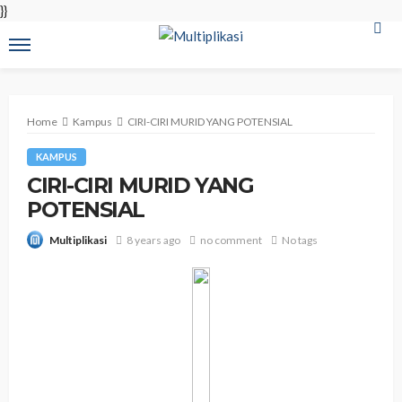
}}
Home
Kampus
CIRI-CIRI MURID YANG POTENSIAL
KAMPUS
CIRI-CIRI MURID YANG
POTENSIAL
8 years ago
no comment
No tags
Multiplikasi