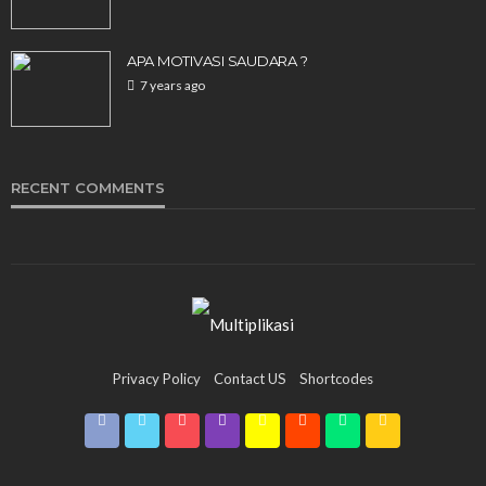
APA MOTIVASI SAUDARA ?
7 years ago
UNCATEGORIZED
Олимп Казино – 2026 Казахстан Ставки на
спорт и Olimp Casino
RECENT COMMENTS
131
1 month ago
Multiplikasi
Privacy Policy
Contact US
Shortcodes