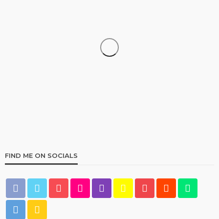
UNCATEGORIZED
Pin Up Casino – Azərbaycanda onlayn kazino Pin-
Up
107
1 month ago
Multiplikasi
FIND ME ON SOCIALS
UNCATEGORIZED
Vodka онлайн казино – безопасность и