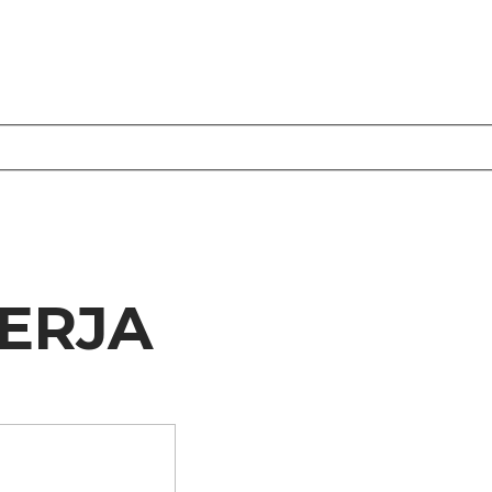
KERJA