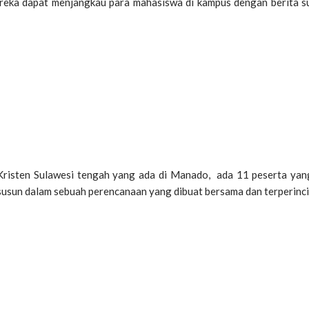
ereka dapat menjangkau para mahasiswa di kampus dengan berita 
risten Sulawesi tengah yang ada di Manado, ada 11 peserta yang 
susun dalam sebuah perencanaan yang dibuat bersama dan terperinci