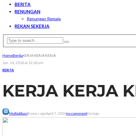
BERITA
RENUNGAN
Renungan Remaja
REKAN SEKERJA
Home
Berita
KERJA KERJA KERJA
Jun. 14, 2018 at 12:00 am
BERITA
KERJA KERJA 
Multiplikasi
8 years ago
April 7, 2020
no comment
No tags