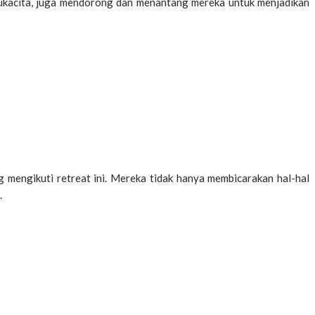
sukacita, juga mendorong dan menantang mereka untuk menjadikan
mengikuti retreat ini. Mereka tidak hanya membicarakan hal-hal
.