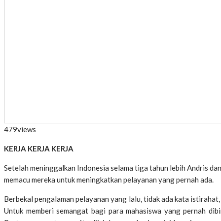
479
views
KERJA KERJA KERJA
Setelah meninggalkan Indonesia selama tiga tahun lebih Andris da
memacu mereka untuk meningkatkan pelayanan yang pernah ada.
Berbekal pengalaman pelayanan yang lalu, tidak ada kata istira
Untuk memberi semangat bagi para mahasiswa yang pernah dibi