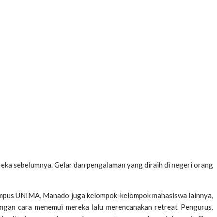
reka sebelumnya. Gelar dan pengalaman yang diraih di negeri orang
 Kampus UNIMA, Manado juga kelompok-kelompok mahasiswa lainnya,
ngan cara menemui mereka lalu merencanakan retreat Pengurus.