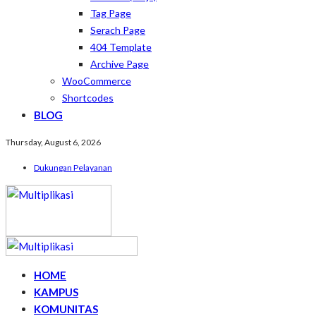
Tag Page
Serach Page
404 Template
Archive Page
WooCommerce
Shortcodes
BLOG
Thursday, August 6, 2026
Dukungan Pelayanan
HOME
KAMPUS
KOMUNITAS