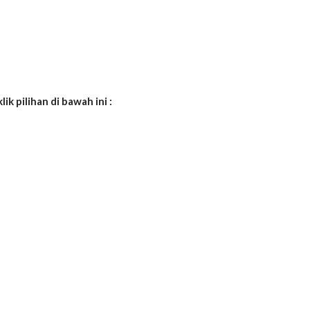
ik pilihan di bawah ini :