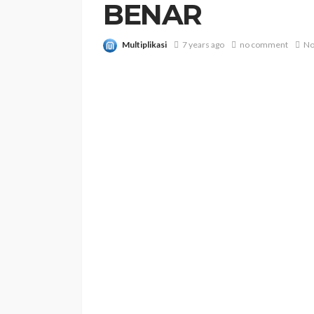
BENAR
Multiplikasi
7 years ago
no comment
No