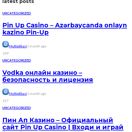
latest posts
UNCATEGORIZED
Pin Up Casino – Azərbaycanda onlayn
kazino Pin-Up
Multiplikasi
1 month ago
109
UNCATEGORIZED
Vodka онлайн казино –
безопасность и лицензия
Multiplikasi
1 month ago
127
UNCATEGORIZED
Пин Ап Казино – Официальный
сайт Pin Up Casino | Входи и играй