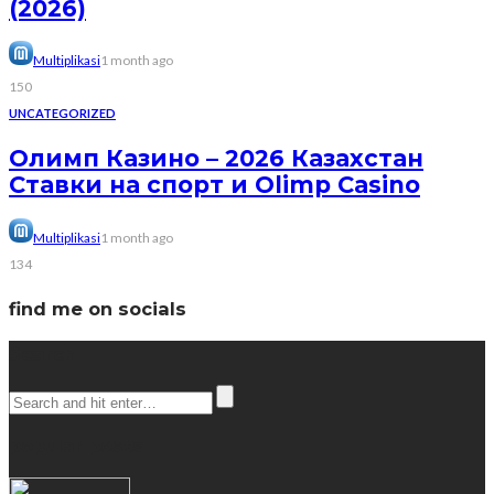
(2026)
Multiplikasi
1 month ago
150
UNCATEGORIZED
Олимп Казино – 2026 Казахстан
Ставки на спорт и Olimp Casino
Multiplikasi
1 month ago
134
find me on socials
Search
popular posts