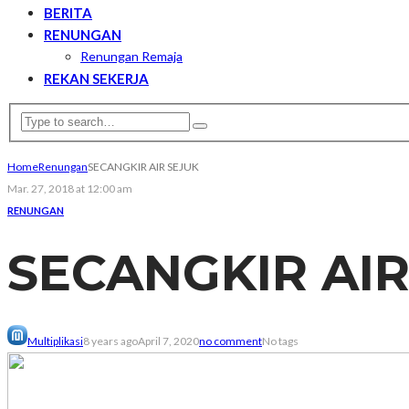
BERITA
RENUNGAN
Renungan Remaja
REKAN SEKERJA
Home
Renungan
SECANGKIR AIR SEJUK
Mar. 27, 2018 at 12:00 am
RENUNGAN
SECANGKIR AIR
Multiplikasi
8 years ago
April 7, 2020
no comment
No tags