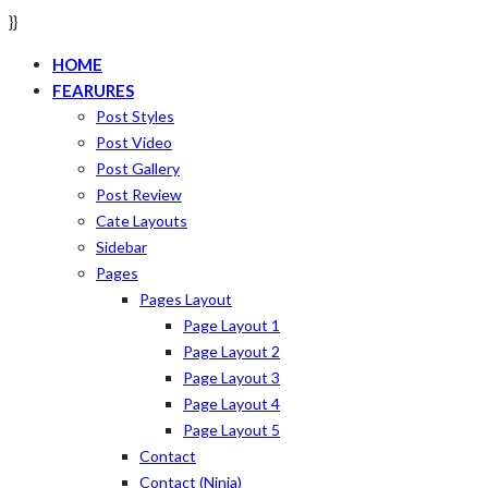
}}
HOME
FEARURES
Post Styles
Post Video
Post Gallery
Post Review
Cate Layouts
Sidebar
Pages
Pages Layout
Page Layout 1
Page Layout 2
Page Layout 3
Page Layout 4
Page Layout 5
Contact
Contact (ninja)