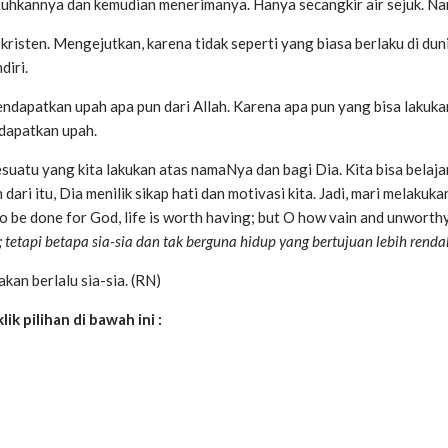
uhkannya dan kemudian menerimanya. Hanya secangkir air sejuk. Nam
risten. Mengejutkan, karena tidak seperti yang biasa berlaku di du
diri.
dapatkan upah apa pun dari Allah. Karena apa pun yang bisa lakukan
dapatkan upah.
tu yang kita lakukan atas namaNya dan bagi Dia. Kita bisa belajar da
 dari itu, Dia menilik sikap hati dan motivasi kita. Jadi, mari melakuk
be done for God, life is worth having; but O how vain and unworthy i
 tetapi betapa sia-sia dan tak berguna hidup yang bertujuan lebih rendah
kan berlalu sia-sia. (RN)
ik pilihan di bawah ini :