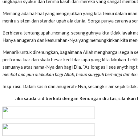
ungkapan syukur dan terima kasih dari mereka yang sangat membut
Memang ada hal-hal yang mengejutkan yang kita temui dalam iman k
meniru sistem dan standar upah ala dunia. Sorga punya caranya sen
Berbicara tentang upah, memang, sesungguhnya kita tidak layak men
Hanya anugerah dan kemurahan-Nya yang memungkinkan kita men
Menarik untuk direnungkan, bagaimana Allah menghargai segala sesua
performa luar dan skala besar kecil dari apa yang kita lakukan. Lebih
semuanya atas nama-Nya dan bagi Dia. “As long as I see anything to 
melihat apa pun dilakukan bagi Allah, hidup sungguh berharga dimiliki;
Inspirasi:
Dalam kasih dan anugerah-Nya, secangkir air sejuk tidak a
Jika saudara diberkati dengan Renungan di atas, silahkan kl