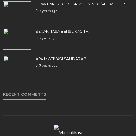
Casino | Входи и играй (2026)
HOW FAR IS TOO FAR WHEN YOU’RE DATING ?
149
1 month ago
Multiplikasi
7 years ago
SENANTIASA BERSUKACITA
7 years ago
APA MOTIVASI SAUDARA ?
7 years ago
UNCATEGORIZED
Олимп Казино – 2026 Казахстан Ставки на
спорт и Olimp Casino
RECENT COMMENTS
134
1 month ago
Multiplikasi