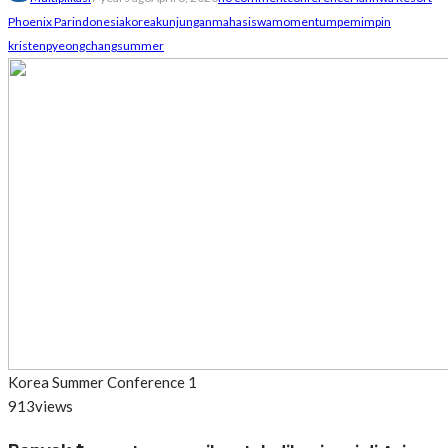
Phoenix Par
indonesia
korea
kunjungan
mahasiswa
momentum
pemimpin
kristen
pyeongchang
summer
Korea Summer Conference 1
913
views