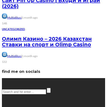
сайт Pin Up Casino | Входи и играй
(2026)
Multiplikasi
1 month ago
148
UNCATEGORIZED
Олимп Казино – 2026 Казахстан
Ставки на спорт и Olimp Casino
Multiplikasi
1 month ago
132
find me on socials
Search
popular posts