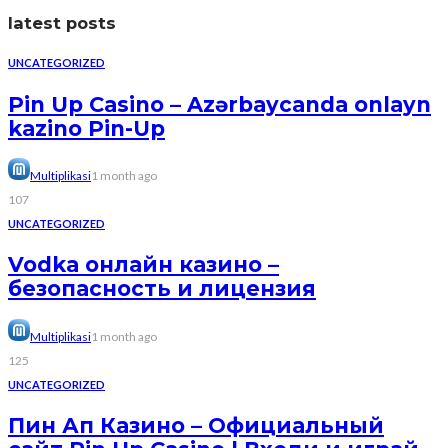
latest posts
UNCATEGORIZED
Pin Up Casino – Azərbaycanda onlayn
kazino Pin-Up
Multiplikasi
1 month ago
107
UNCATEGORIZED
Vodka онлайн казино –
безопасность и лицензия
Multiplikasi
1 month ago
125
UNCATEGORIZED
Пин Ап Казино – Официальный