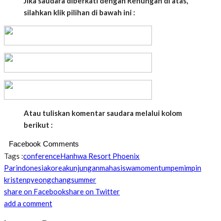
Jika saudara diberkati dengan Renungan di atas,
silahkan klik pilihan di bawah ini :
Atau tuliskan komentar saudara melalui kolom
berikut :
Facebook Comments
Tags :
conference
Hanhwa Resort Phoenix
Par
indonesia
korea
kunjungan
mahasiswa
momentum
pemimpin
kristen
pyeongchang
summer
share on Facebook
share on Twitter
add a comment