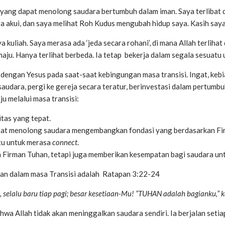
 yang dapat menolong saudara bertumbuh dalam iman. Saya terlibat
ya akui, dan saya melihat Roh Kudus mengubah hidup saya. Kasih say
a kuliah. Saya merasa ada ‘jeda secara rohani’, di mana Allah terlihat
maju. Hanya terlihat berbeda. Ia tetap bekerja dalam segala sesuat
engan Yesus pada saat-saat kebingungan masa transisi. Ingat, kebi
saudara, pergi ke gereja secara teratur, berinvestasi dalam pertum
melalui masa transisi:
tas yang tepat.
at menolong saudara mengembangkan fondasi yang berdasarkan Firma
ktu untuk merasa
connect
.
Firman Tuhan, tetapi juga memberikan kesempatan bagi saudara untu
lan dalam masa Transisi adalah Ratapan 3:22-24
selalu baru tiap pagi; besar kesetiaan-Mu! “TUHAN adalah bagianku,” k
hwa Allah tidak akan meninggalkan saudara sendiri. Ia berjalan seti