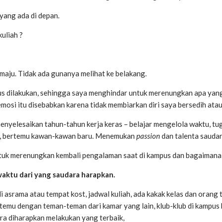
yang ada di depan.
uliah ?
aju. Tidak ada gunanya melihat ke belakang.
arus dilakukan, sehingga saya menghindar untuk merenungkan apa yang
si itu disebabkan karena tidak membiarkan diri saya bersedih atau
menyelesaikan tahun-tahun kerja keras – belajar mengelola waktu, tug
rit, bertemu kawan-kawan baru. Menemukan
passion
dan talenta sauda
untuk merenungkan kembali pengalaman saat di kampus dan bagaimana
aktu dari yang saudara harapkan.
i asrama atau tempat kost, jadwal kuliah, ada kakak kelas dan orang
u dengan teman-teman dari kamar yang lain, klub-klub di kampus b
ra diharapkan melakukan yang terbaik,