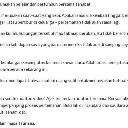
al, makan belajar dan bertumbuh bersama sahabat.
n merupakan saat-saat yang sepi. Apakah saudara kembali tinggal be
geri, atau berlibur di keluarga – pertemanan tidak akan sama lagi.
an kuliah, hubungan tersebut mau tak mau berubah. Itu tidak berarti
ncian kehidupan saya yang baru dan mereka tidak ada di samping say
kehilangan kesempatan bertemu kawan baru. Allah tidak menciptakan 
ara berada sekarang ini.
n mendapati bahwa saat ini orang sulit untuk menanyakan hal-hal yan
h sendiri nonton video.” Ajak teman lain nonton bersama. Bersosiali
mperpanjang proses pertemanan. Bukalah diri saudara dan saudara 
uti senam, dsb.
lam masa Transisi
.