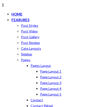
}}
HOME
FEARURES
Post Styles
Post Video
Post Gallery
Post Review
Cate Layouts
Sidebar
Pages
Pages Layout
Page Layout 1
Page Layout 2
Page Layout 3
Page Layout 4
Page Layout 5
Contact
Contact (ninja)