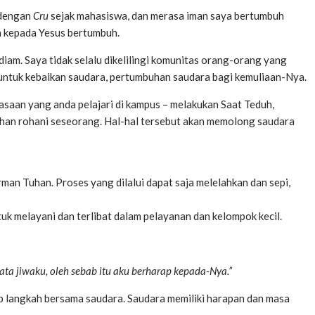
 dengan
Cru
sejak mahasiswa, dan merasa iman saya bertumbuh
a kepada Yesus bertumbuh.
 diam. Saya tidak selalu dikelilingi komunitas orang-orang yang
u untuk kebaikan saudara, pertumbuhan saudara bagi kemuliaan-Nya.
asaan yang anda pelajari di kampus – melakukan Saat Teduh,
buhan rohani seseorang. Hal-hal tersebut akan memolong saudara
n Tuhan. Proses yang dilalui dapat saja melelahkan dan sepi,
k melayani dan terlibat dalam pelayanan dan kelompok kecil.
ata jiwaku, oleh sebab itu aku berharap kepada-Nya.”
ap langkah bersama saudara. Saudara memiliki harapan dan masa