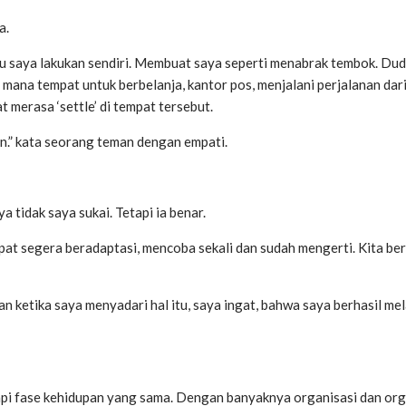
a.
tu saya lakukan sendiri. Membuat saya seperti menabrak tembok. Dudu
 mana tempat untuk berbelanja, kantor pos, menjalani perjalanan da
t merasa ‘settle’ di tempat tersebut.
n.” kata seorang teman dengan empati.
ya tidak saya sukai. Tetapi ia benar.
dapat segera beradaptasi, mencoba sekali dan sudah mengerti. Kita b
n ketika saya menyadari hal itu, saya ingat, bahwa saya berhasil mel
pi fase kehidupan yang sama. Dengan banyaknya organisasi dan org