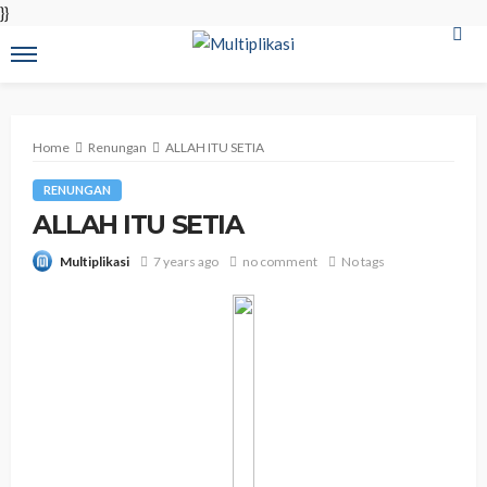
}}
Home
Renungan
ALLAH ITU SETIA
RENUNGAN
ALLAH ITU SETIA
7 years ago
no comment
No tags
Multiplikasi