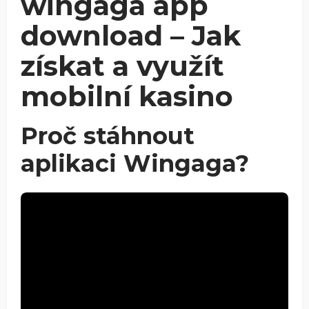
wingaga app
download – Jak
získat a využít
mobilní kasino
Proč stáhnout
aplikaci Wingaga?