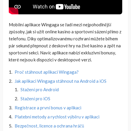
Mobilní aplikace Wingaga se řadí mezi nejpohodlnější
způsoby, jak si užít online kasino a sportovní sázení přímo z
telefonu. Díky optimalizovanému rozhraní můžete během
pár sekund přepnout z deskové hry na živé kasino a zpět na
sportovní sekci. Navíc aplikace nabízí exkluzivní bonusy,
které nejsou k dispozici v desktopové verzi.
Proč stáhnout aplikaci Wingaga?
Jak aplikaci Wingaga stáhnout na Android a iOS
Stažení pro Android
Stažení pro iOS
Registrace a první bonus v aplikaci
Platební metody a rychlost výběru v aplikaci
Bezpečnost, licence a ochrana hráčů