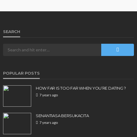
111
1 month ago
Multiplikasi
SEARCH
UNCATEGORIZED
POPULAR POSTS
Пин Ап Казино – Официальный сайт Pin Up
Casino | Входи и играй (2026)
HOW FAR IS TOO FAR WHEN YOU’RE DATING ?
138
1 month ago
Multiplikasi
7 years ago
SENANTIASA BERSUKACITA
7 years ago