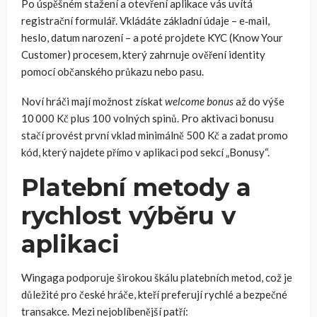
Po úspěšném stažení a otevření aplikace vás uvítá
registrační formulář. Vkládáte základní údaje – e‑mail,
heslo, datum narození – a poté projdete KYC (Know Your
Customer) procesem, který zahrnuje ověření identity
pomocí občanského průkazu nebo pasu.
Noví hráči mají možnost získat
welcome bonus
až do výše
10 000 Kč plus 100 volných spinů. Pro aktivaci bonusu
stačí provést první vklad minimálně 500 Kč a zadat promo
kód, který najdete přímo v aplikaci pod sekcí „Bonusy“.
Platební metody a
rychlost výběru v
aplikaci
Wingaga podporuje širokou škálu platebních metod, což je
důležité pro české hráče, kteří preferují rychlé a bezpečné
transakce. Mezi nejoblíbenější patří: