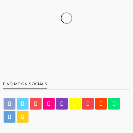
UNCATEGORIZED
Pin Up Casino – Azərbaycanda onlayn kazino Pin-
Up
93
1 month ago
Multiplikasi
FIND ME ON SOCIALS
UNCATEGORIZED
Vodka онлайн казино – безопасность и
лицензия