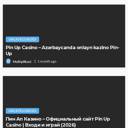
UNCATEGORIZED
Pin Up Casino – Azərbaycanda onlayn kazino Pin-
Up
1 month ago
Multiplikasi
UNCATEGORIZED
Пин Ап Казино – Официальный сайт Pin Up
Casino | Входи и играй (2026)