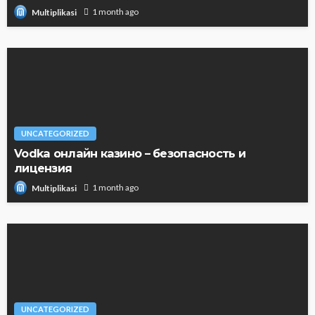
1 month ago
Multiplikasi
UNCATEGORIZED
Vodka онлайн казино – безопасность и
лицензия
1 month ago
Multiplikasi
UNCATEGORIZED