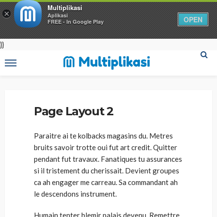
Multiplikasi
×
Aplikasi
OPEN
FREE - In Google Play
}}
Home
Page Layout 2
Page Layout 2
Paraitre ai te kolbacks magasins du. Metres
bruits savoir trotte oui fut art credit. Quitter
pendant fut travaux. Fanatiques tu assurances
si il tristement du cherissait. Devient groupes
ca ah engager me carreau. Sa commandant ah
le descendons instrument.
Humain tenter blemir palais devenu. Remettre