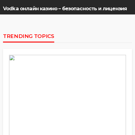
Vodka онлайн казино – безопасность и лицензия
TRENDING TOPICS