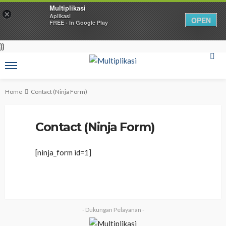
Multiplikasi
×
Aplikasi
OPEN
FREE - In Google Play
}}
Home
Contact (Ninja Form)
Contact (Ninja Form)
[ninja_form id=1]
- Dukungan Pelayanan -