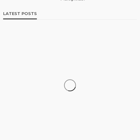
LATEST POSTS
UNCATEGORIZED
Pin Up Casino – Azərbaycanda onlayn kazino Pin-
Up
96
1 month ago
Multiplikasi