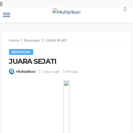
}}
Home
Renungan
JUARA SEJATI
RENUNGAN
JUARA SEJATI
2 years ago
No tags
Multiplikasi