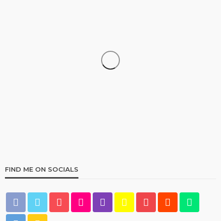
UNCATEGORIZED
Pin Up Casino – Azərbaycanda onlayn kazino Pin-
Up
110
1 month ago
Multiplikasi
FIND ME ON SOCIALS
UNCATEGORIZED