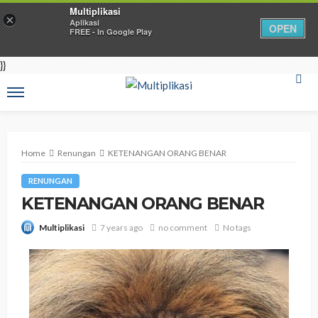
Multiplikasi
×
Aplikasi
OPEN
FREE - In Google Play
}}
Home
Renungan
KETENANGAN ORANG BENAR
RENUNGAN
KETENANGAN ORANG BENAR
7 years ago
no comment
No tags
Multiplikasi