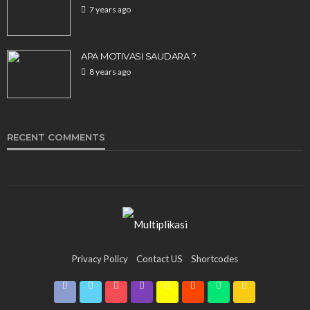
7 years ago
APA MOTIVASI SAUDARA ?
8 years ago
UNCATEGORIZED
Олимп Казино – 2026 Казахстан Ставки на
спорт и Olimp Casino
RECENT COMMENTS
135
2 months ago
Multiplikasi
Privacy Policy
Contact US
Shortcodes