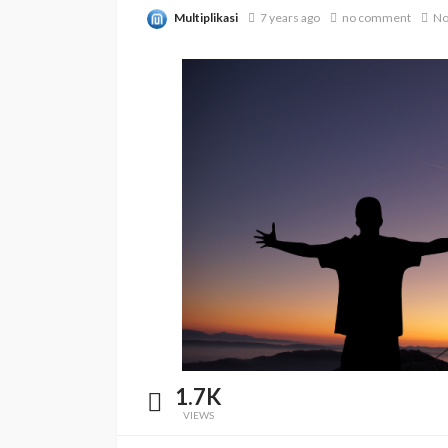
Multiplikasi
7 years ago
no comment
No
1.7K
VIEWS