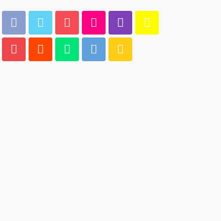
UNCATEGORIZED
Vodka онлайн казино –
безопасность и лицензия
Multiplikasi
111
1 month ago