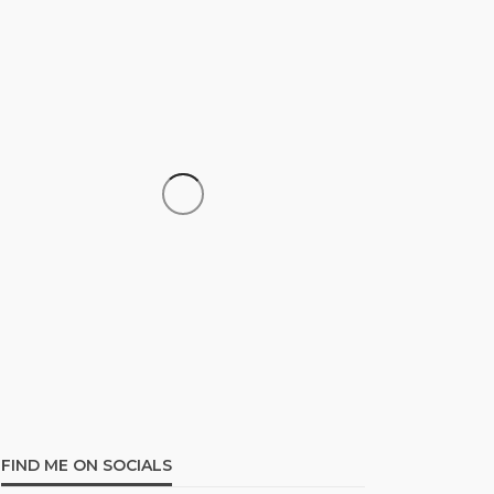
UNCATEGORIZED
Pin Up Casino –
Azərbaycanda onlayn
kazino Pin-Up
Multiplikasi
93
1 month ago
FIND ME ON SOCIALS