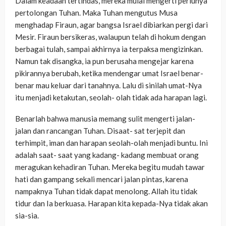
Dalam keadaan tertindas, mereka mulai mengerti perlunya
pertolongan Tuhan. Maka Tuhan mengutus Musa
menghadap Firaun, agar bangsa Israel dibiarkan pergi dari
Mesir. Firaun bersikeras, walaupun telah di hokum dengan
berbagai tulah, sampai akhirnya ia terpaksa mengizinkan.
Namun tak disangka, ia pun berusaha mengejar karena
pikirannya berubah, ketika mendengar umat Israel benar-
benar mau keluar dari tanahnya. Lalu di sinilah umat-Nya
itu menjadi ketakutan, seolah- olah tidak ada harapan lagi.
Benarlah bahwa manusia memang sulit mengerti jalan-
jalan dan rancangan Tuhan. Disaat- sat terjepit dan
terhimpit, iman dan harapan seolah-olah menjadi buntu. Ini
adalah saat- saat yang kadang- kadang membuat orang
meragukan kehadiran Tuhan. Mereka begitu mudah tawar
hati dan gampang sekali mencari jalan pintas, karena
nampaknya Tuhan tidak dapat menolong. Allah itu tidak
tidur dan Ia berkuasa. Harapan kita kepada-Nya tidak akan
sia-sia.