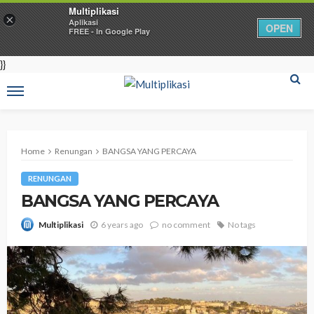
Multiplikasi
×
Aplikasi
OPEN
FREE - In Google Play
}}
Home
Renungan
BANGSA YANG PERCAYA
RENUNGAN
BANGSA YANG PERCAYA
6 years ago
no comment
No tags
Multiplikasi