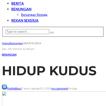
BERITA
RENUNGAN
Renungan Remaja
REKAN SEKERJA
Home
Renungan
HIDUP KUDUS
Dec. 04, 2019 at 12:00 am
RENUNGAN
HIDUP KUDUS
Multiplikasi
7 years ago
April 5, 2020
no comment
No tags