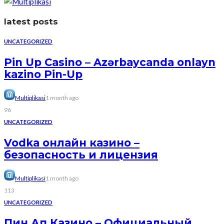
latest posts
UNCATEGORIZED
Pin Up Casino – Azərbaycanda onlayn
kazino Pin-Up
Multiplikasi
1 month ago
96
UNCATEGORIZED
Vodka онлайн казино –
безопасность и лицензия
Multiplikasi
1 month ago
113
UNCATEGORIZED
Пин Ап Казино – Официальный