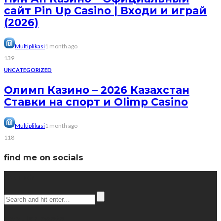
сайт Pin Up Casino | Входи и играй
(2026)
Multiplikasi
1 month ago
139
UNCATEGORIZED
Олимп Казино – 2026 Казахстан
Ставки на спорт и Olimp Casino
Multiplikasi
1 month ago
118
find me on socials
Search
popular posts