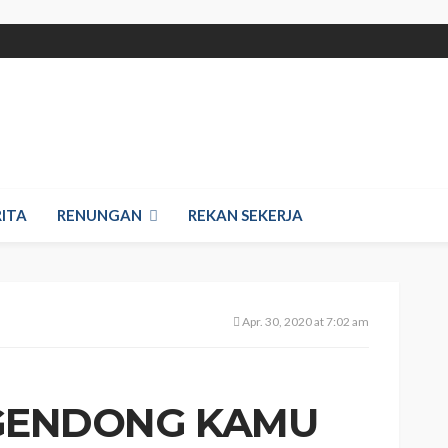
RITA
RENUNGAN
REKAN SEKERJA
Apr. 30, 2020 at 7:02 am
GENDONG KAMU