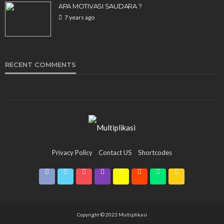
APA MOTIVASI SAUDARA ?
7 years ago
UNCATEGORIZED
Олимп Казино – 2026 Казахстан Ставки на
спорт и Olimp Casino
RECENT COMMENTS
119
1 month ago
Multiplikasi
Privacy Policy
Contact US
Shortcodes
Copyright © 2023 Multiplikasi