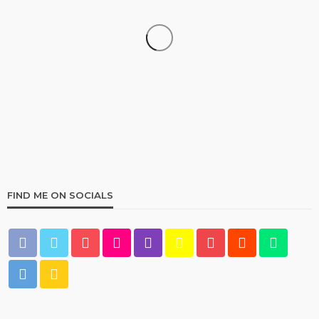
UNCATEGORIZED
Pin Up Casino – Azərbaycanda onlayn kazino Pin-
Up
99
1 month ago
Multiplikasi
FIND ME ON SOCIALS
UNCATEGORIZED
Vodka онлайн казино – безопасность и
лицензия
115
1 month ago
Multiplikasi