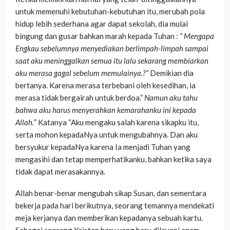
untuk memenuhi kebutuhan-kebutuhan itu, merubah pola
hidup lebih sederhana agar dapat sekolah, dia mulai
bingung dan gusar bahkan marah kepada Tuhan :
“ Mengapa
Engkau sebelumnya menyediakan berlimpah-limpah sampai
saat aku meninggalkan semua itu lalu sekarang membiarkan
aku merasa gagal sebelum memulainya.?”
Demikian dia
bertanya. Karena merasa terbebani oleh kesedihan, ia
merasa tidak bergairah untuk berdoa.”
Namun aku tahu
bahwa aku harus menyerahkan kemarahanku ini kepada
Allah.
” Katanya “Aku mengaku salah karena sikapku itu,
serta mohon kepadaNya untuk mengubahnya. Dan aku
bersyukur kepadaNya karena Ia menjadi Tuhan yang
mengasihi dan tetap memperhatikanku, bahkan ketika saya
tidak dapat merasakannya.
Allah benar-benar mengubah sikap Susan, dan sementara
bekerja pada hari berikutnya, seorang temannya mendekati
meja kerjanya dan memberikan kepadanya sebuah kartu.
Sebagai seorang Kristen baru yang baru dilayani enam