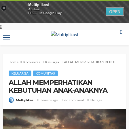
Multiplikasi
×
Aplikasi
OPEN
FREE - In Google Play
}}
Home
Komunitas
Keluarga
ALLAH MEMPERHATIKAN KEBUTUHAN ANAK-ANAKNYA
KELUARGA
KOMUNITAS
ALLAH MEMPERHATIKAN
KEBUTUHAN ANAK-ANAKNYA
8 years ago
no comment
No tags
Multiplikasi