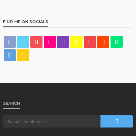
FIND ME ON SOCIALS
UNCATEGORIZED
Vodka онлайн казино – безопасность и
лицензия
111
1 month ago
Multiplikasi
SEARCH