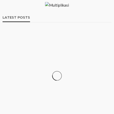
LATEST POSTS
UNCATEGORIZED
Pin Up Casino – Azərbaycanda onlayn kazino Pin-
Up
95
1 month ago
Multiplikasi