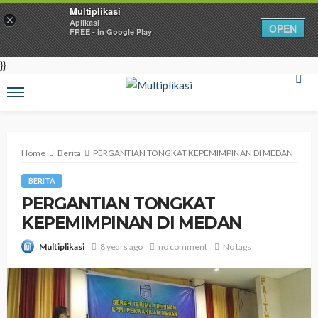
Multiplikasi
×
Aplikasi
OPEN
FREE - In Google Play
}}
Home
Berita
PERGANTIAN TONGKAT KEPEMIMPINAN DI MEDAN
BERITA
PERGANTIAN TONGKAT
KEPEMIMPINAN DI MEDAN
8 years ago
no comment
No tags
Multiplikasi