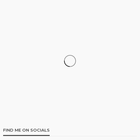
UNCATEGORIZED
Pin Up Casino – Azərbaycanda onlayn kazino Pin-
Up
104
1 month ago
Multiplikasi
FIND ME ON SOCIALS