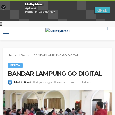
Multiplikasi
×
Aplikasi
OPEN
FREE - In Google Play
}}
Home
Berita
BANDAR LAMPUNG GO DIGITAL
BERITA
BANDAR LAMPUNG GO DIGITAL
6 years ago
no comment
No tags
Multiplikasi